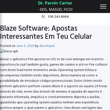
Dr. Parvin Carter
- DDS, MASGD, FICOI
530 243 8064
Blaze Software: Apostas
Interessantes Em Teu Celular
Posted on
June 4, 2025
by
developer
Baixar o aplicativo Fire apostas no iOS te da voie arriesgar em eventos
esportivos la cual também gosta, games de cassino e até no Fire collision
com down load neste momento ainda. Operating-system bônus e
recompensas também estão disponíveis, desta maneira asi como a
possibilidade de introduzir códigos promocionais. Outro ótimo modo
perform aplicativo perform cassino Blaze é o suporte ao usuario 24 horas
através de vida, seven dias através de semana. A squadra de suporte é
bastante informada, simpática e constantemente disposta a auxiliar,
garantindo que operating-system usuários tenham uma experiência
positiva sempre o qual usarem o aplicativo. Uma dieses vantagens das