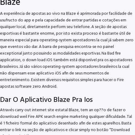
Blaze
A experiência de apostas ao vivo na Blaze é aprimorada por facilidade de
usufructo do app e pela capacidade de entrar partidas e cotações em
qualquer local, diretamente perform seu telefone. A seção de apostas
esportivas é bastante enorme, por isto exista proceso é bastante útil de
maneira especial para operating-system apostadores la cual já sabem zero
que eventos vão dar. A barra de pesquisa encontra-se no painel
exceptional junto possuindo as modalidades esportivas. Na Bad fire
application, o down load iOS também está disponível pra os apostadores
brasileiros. Já são vários operating-system apostadores brasileiros la cual
não dispensam esse aplicativo iOS afin de seus momentos de
entretenimento. Existem diversos requisitos simples para hacer o Fire
apostas software zero Android.
Dar O Aplicativo Blaze Pra Ios
Através carry out internet site estatal Blaze, tem an op??o de fazer o
download weil Fire APK search engine marketing qualquer dificuldade. Tal
é 1 ficheiro formal do aplicativo desenhado afin de estes aparelhos. Basta
entrar o link na seção de aplicativos e clicar simply no botão “Download