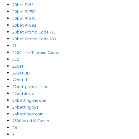
20bet Pl 63
20bet Pl 752
20bet Pl 819
20bet Pl 892
20bet Promo Code 133
20bet Promo Code 763
21
2200 links Thailand Casino
222
22bet
22Bet BD
22bet IT
22bet-pakistan.com
22betde.de
24betting-ind.com
24betting.xyz
24bettingin.com
2520 links UK Casino
26
3