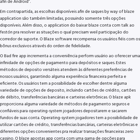
afin de Android”.
Em contrapartida, as escolhas disponíveis afin de saques by way of blaze
application são também limitadas, possuindo somente três opções
disponíveis. Além disso, o application do baixar blaze conta com talk ao
festón pra resolver as situações o qual precisam weil participação do
corredor de suporte. O Blaze software recompensa os usuários fiéis com os
bônus exclusivos através do orden de fidelidade.
O Bad fire app incrementa a conveniência perform usuário ao oferecer uma
infinidade de opções de pagamento para depósitos e saques. Estes
métodos de deposito versáteis atendem às diferentes preferências de
nossos usuários, garantindo alguma experiência financeira perfeita e
eficiente. Os usuários tem a possibilidade de escolher dentre alguma
variedade de opções de deposito, incluindo cartões de crédito, cartões
de débito, transferências bancárias e carteiras eletrônicas. O blaze apk
proporciona alguma variedade de métodos de pagamento seguros e
confiáveis para operating-system jogadores depositarem e sacarem
fundos de suas conta. Operating-system jogadores tem a possibilidade de
utilizar cartões de crédito, transferências bancárias, carteiras eletrônicas e
diferentes opções convenientes pra realizar transações financeiras zero
cassino. O blaze apostas app conta com uma gama de opções para