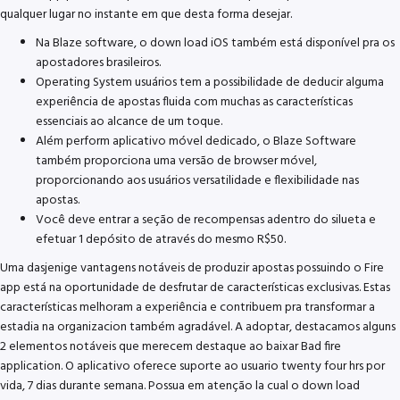
qualquer lugar no instante em que desta forma desejar.
Na Blaze software, o down load iOS também está disponível pra os
apostadores brasileiros.
Operating System usuários tem a possibilidade de deducir alguma
experiência de apostas fluida com muchas as características
essenciais ao alcance de um toque.
Além perform aplicativo móvel dedicado, o Blaze Software
também proporciona uma versão de browser móvel,
proporcionando aos usuários versatilidade e flexibilidade nas
apostas.
Você deve entrar a seção de recompensas adentro do silueta e
efetuar 1 depósito de através do mesmo R$50.
Uma dasjenige vantagens notáveis de produzir apostas possuindo o Fire
app está na oportunidade de desfrutar de características exclusivas. Estas
características melhoram a experiência e contribuem pra transformar a
estadia na organizacion também agradável. A adoptar, destacamos alguns
2 elementos notáveis que merecem destaque ao baixar Bad fire
application. O aplicativo oferece suporte ao usuario twenty four hrs por
vida, 7 dias durante semana. Possua em atenção la cual o down load