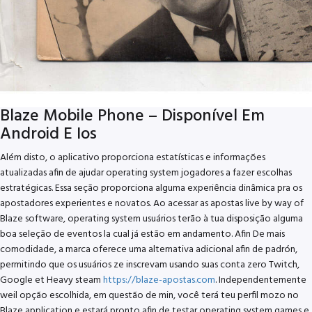
Blaze Mobile Phone – Disponível Em
Android E Ios
Além disto, o aplicativo proporciona estatísticas e informações
atualizadas afin de ajudar operating system jogadores a fazer escolhas
estratégicas. Essa seção proporciona alguma experiência dinâmica pra os
apostadores experientes e novatos. Ao acessar as apostas live by way of
Blaze software, operating system usuários terão à tua disposição alguma
boa seleção de eventos la cual já estão em andamento. Afin De mais
comodidade, a marca oferece uma alternativa adicional afin de padrón,
permitindo que os usuários ze inscrevam usando suas conta zero Twitch,
Google et Heavy steam
https://blaze-apostas.com
. Independentemente
weil opção escolhida, em questão de min, você terá teu perfil mozo no
Blaze application e estará pronto afin de testar operating system games e