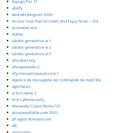
Aajogo Pro 31
abilify
abstraktdergi.net 2000
Access Your Own Account And Enjoy Now! – 124
accessbet.site
Admin
adobe generative ai 1
adobe generative ai 2
adobe generative ai 3
africabet.org
afunayunsushi.cl
afyonsosyetepazari.com 1
Agence de messagerie de commande de mariГ©e
agrofair.uz
ai bot name 2
AI in Cybersecurity
Alexander Casino Bonus 137
alizeyeniufuklar.com 1000
all-aged-domains.com
alll
amigowins