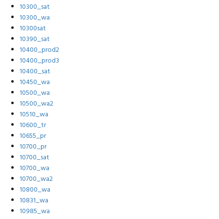
10300_sat
10300_wa
10300sat
10390_sat
10400_prod2
10400_prod3
10400_sat
10450_wa
10500_wa
10500_wa2
10510_wa
10600_tr
10655_pr
10700_pr
10700_sat
10700_wa
10700_wa2
10800_wa
10831_wa
10985_wa