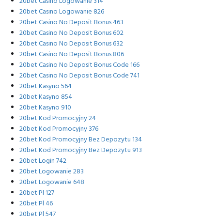
20bet Casino Logowanie 314
20bet Casino Logowanie 826
20bet Casino No Deposit Bonus 463
20bet Casino No Deposit Bonus 602
20bet Casino No Deposit Bonus 632
20bet Casino No Deposit Bonus 806
20bet Casino No Deposit Bonus Code 166
20bet Casino No Deposit Bonus Code 741
20bet Kasyno 564
20bet Kasyno 854
20bet Kasyno 910
20bet Kod Promocyjny 24
20bet Kod Promocyjny 376
20bet Kod Promocyjny Bez Depozytu 134
20bet Kod Promocyjny Bez Depozytu 913
20bet Login 742
20bet Logowanie 283
20bet Logowanie 648
20bet Pl 127
20bet Pl 46
20bet Pl 547