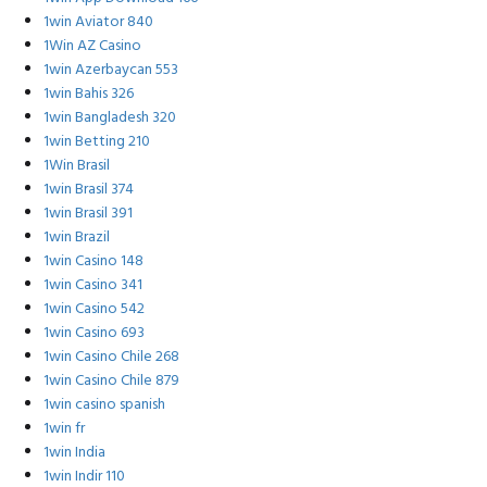
1win Aviator 840
1Win AZ Casino
1win Azerbaycan 553
1win Bahis 326
1win Bangladesh 320
1win Betting 210
1Win Brasil
1win Brasil 374
1win Brasil 391
1win Brazil
1win Casino 148
1win Casino 341
1win Casino 542
1win Casino 693
1win Casino Chile 268
1win Casino Chile 879
1win casino spanish
1win fr
1win India
1win Indir 110